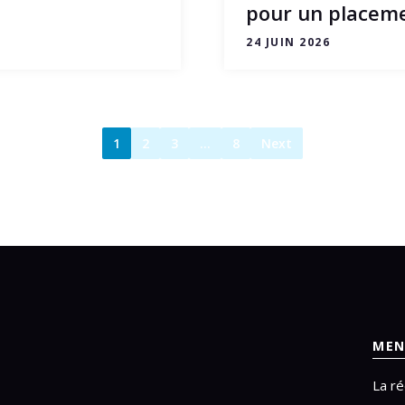
pour un placeme
24 JUIN 2026
1
2
3
…
8
Next
MEN
La ré