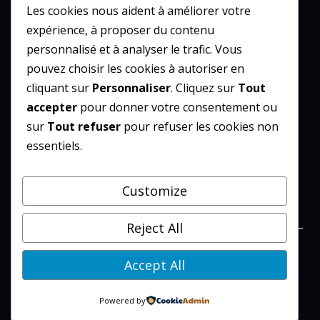
Les cookies nous aident à améliorer votre
RÉSEAU DU PRO
expérience, à proposer du contenu
personnalisé et à analyser le trafic. Vous
Emploi
pouvez choisir les cookies à autoriser en
Entreprise
cliquant sur
Personnaliser
. Cliquez sur
Tout
Finance
accepter
pour donner votre consentement ou
Formation
sur
Tout refuser
pour refuser les cookies non
Management
essentiels.
Marketing & communication
Customize
Reject All
Accept All
©
2026 Réseau du pro
Powered by