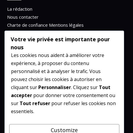
La rédaction
Nous contacter
Charte de confiance
Mentions légales
Politique de confidentialité
Votre vie privée est importante pour
nous
Les cookies nous aident à améliorer votre
expérience, à proposer du contenu
RÉSEAU DU PRO
personnalisé et à analyser le trafic. Vous
Emploi
pouvez choisir les cookies à autoriser en
Entreprise
cliquant sur
Personnaliser
. Cliquez sur
Tout
Finance
accepter
pour donner votre consentement ou
Formation
sur
Tout refuser
pour refuser les cookies non
Management
essentiels.
Marketing & communication
Customize