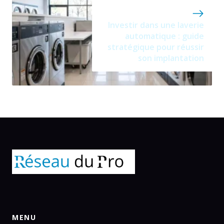
Investir dans une laverie
automatique : guide
stratégique pour réussir
son implantation
MENU